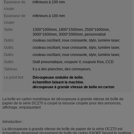
Épaisseur de
inférieurs à 100 mm
coupe:
Épaisseur de
inférieurs à 100 mm
coupe:
Taille:
1300*1000mm, 1800*1500mm, 2500*1600mm,
3000*1600mm, 3000*2000mm, personnalisé
Outils:
couteau oscillant, roue croissante, stylo, lumière laser,
Outils:
couteau oscillant, roue croissante, stylo, lumière laser,
Outils:
couteau oscillant, roue croissante, stylo, lumière laser,
Outils:
Outil pneumatique, coupure V, coupure Kiss, CCD
Tableau:
Il y a des planches, des convoyeurs,
Découpeuse ondulée de boîte
Le point fort:
,
échantillon faisant la machine
,
découpeuse à grande vitesse de boîte en carton
La boîte en carton numérique de découpeuse à grande vitesse de boîte de
papier de la série DCZ70 a coupé la mousse coupée pour des annonces,
affichage, empaquetant
Introduction :
La découpeuse à grande vitesse de boîte de papier de la série OCZ70 est
échantillon developpé récemment de boîte de carton d'AOKE faisant le système