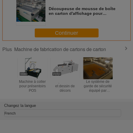
Découpeuse de mousse de boîte
en carton d'affichage pour
différents différents matériaux
Continuer
Machine de fabrication de cartons de carton
Plus
Machine à coller
Coupe de boîtes
Le système de
Comma
pour présentoirs
et dessin de
garde de sécurité
numériq
POS
décors
équipé par
ordina
machine stable de
répétan
fabrication de
découp
cartons de carton
témoin
Changez la langue
évitent la blessure
précision 
boîte en 
French
ondu