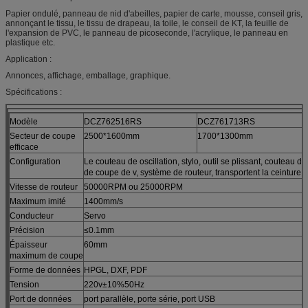
Papier ondulé, panneau de nid d'abeilles, papier de carte, mousse, conseil gris,
annonçant le tissu, le tissu de drapeau, la toile, le conseil de KT, la feuille de
l'expansion de PVC, le panneau de picoseconde, l'acrylique, le panneau en
plastique etc.
Application :
Annonces, affichage, emballage, graphique.
Spécifications :
Modèle
DCZ762516RS
DCZ761713RS
Secteur de coupe
2500*1600mm
1700*1300mm
efficace
Configuration
Le couteau de oscillation, stylo, outil se plissant, couteau 
de coupe de v, système de routeur, transportent la ceinture
Vitesse de routeur
50000RPM ou 25000RPM
Maximum imité
1400mm/s
Conducteur
Servo
Précision
≤0.1mm
Épaisseur
60mm
maximum de coupe
Forme de données
HPGL, DXF, PDF
Tension
220v±10%50Hz
Port de données
port parallèle, porte série, port USB