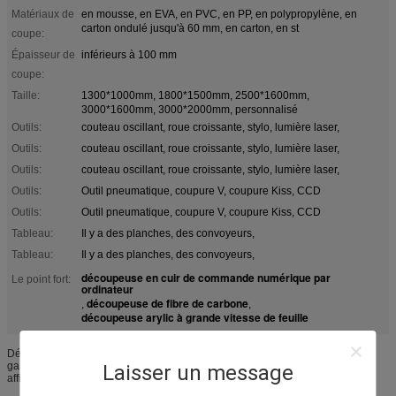
Matériaux de
en mousse, en EVA, en PVC, en PP, en polypropylène, en
carton ondulé jusqu'à 60 mm, en carton, en st
coupe:
Épaisseur de
inférieurs à 100 mm
coupe:
Taille:
1300*1000mm, 1800*1500mm, 2500*1600mm,
3000*1600mm, 3000*2000mm, personnalisé
Outils:
couteau oscillant, roue croissante, stylo, lumière laser,
Outils:
couteau oscillant, roue croissante, stylo, lumière laser,
Outils:
couteau oscillant, roue croissante, stylo, lumière laser,
Outils:
Outil pneumatique, coupure V, coupure Kiss, CCD
Outils:
Outil pneumatique, coupure V, coupure Kiss, CCD
Tableau:
Il y a des planches, des convoyeurs,
Tableau:
Il y a des planches, des convoyeurs,
découpeuse en cuir de commande numérique par
Le point fort:
ordinateur
découpeuse de fibre de carbone
,
,
découpeuse arylic à grande vitesse de feuille
Découpeuse composée de découpeuse de feuille d'Arylic de découpeuse de
garniture de commande numérique par ordinateur pour des annonces,
Laisser un message
affichage, empaquetant