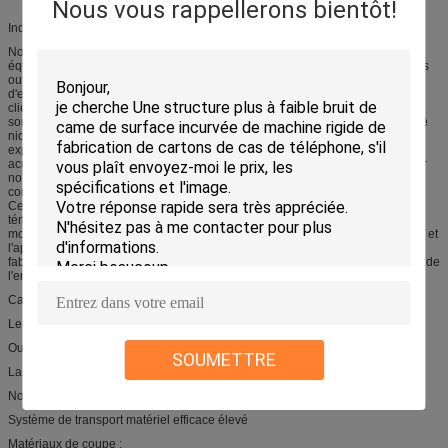
Nous vous rappellerons bientôt!
Induction :
Notre coupeur à plat numérique à grande vitesse de série de DCZ7XRS est
équipé d'un routeur particulier et transporte le système de ceinture, et d'autres
outils comprenant le couteau de oscillation, roue se plissante, couteau
d'entrave, V a coupé le couteau et le stylo peut être adapté aux besoins du
client selon le client exigent. Il peut couper les matériaux mous de diverses
sortes, des matières de la feuille etc. tels que le papier ondulé, le panneau de
nid d'abeilles, le carton, la mousse, le conseil gris, le conseil de KT, de PVC
expansion employées dans l'industrie de publicité, comme le plastique,
acrylique, panneau de picoseconde et le PVC peut également être coupé par
notre découpeuse à plat numérique. Il peut également réaliser la coupe
continue du petit pain et du matériel plat en équipant la ceinture de transport.
Ce fabricant témoin de cabine téléphonique également de produit, fabricant
témoin, découpeuse d'ANNONCE, découpeuse d'affichage, découpeuse de
mousse, système numérique futé de coupe et ainsi de suite, selon le matériel et
l'application différents de coupe. Ce produit peut être employé pour la
fabrication d'échantillon et la production à échelle réduite dans les industries de
l'emballage, de l'impression, de la publicité, etc.
Caractéristiques principales :
Le module de trois indépendants, couvrent tous les matériaux importants
Outils échangeables, une meilleure expansion
SOUMETTRE
La grande vitesse a importé l'axe, lissoir dans le tranchant
Nouvelle conception de secteur de vide, une aspiration plus forte
Système de transport matériel efficace élevé
Matériaux de coupe :